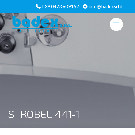
+39 0423 609162
info@badexsrl.it
STROBEL 441-1