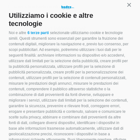
scarica la scheda tecnica
Conti
Utilizziamo i cookie e altre
tecnologie
Richiedi maggiori informazioni:
Noi e altre
6 terze parti
selezionate utilizziamo cookie e tecnologie
simili. Questi strumenti sono essenziali per garantire la fruizione dei
contenuti digitali, migliorare la navigazione e, previo tuo consenso, per
scopi pubblicitari. Ad esempio, potremmo utilizzare i tuoi dati per le
seguenti finalità: archiviare informazioni su dispositivo e/o accedervi,
utilizzare dati limitati per la selezione della pubblicità, creare profili per
la pubblicità personalizzata, utilizzare profili per la selezione di
pubblicità personalizzata, creare profili per la personalizzazione dei
contenuti, utilizzare profili per la selezione di contenuti personalizzati,
misurare le prestazioni degli annunci, misurare le prestazioni dei
contenuti, comprendere il pubblico attraverso statistiche o la
combinazione di dati provenienti da fonti diverse, sviluppare e
migliorare i servizi, utilizzare dati limitati per la selezione dei contenuti,
garantire la sicurezza, prevenire e rilevare frodi, correggere errori,
erogare e presentare pubblicità e contenuto, salvare e comunicare le
scelte sulla privacy, abbinare e combinare dati provenienti da altre
fonti di dati, collegare diversi dispositivi, identificare i dispositivi in
base alle informazioni trasmesse automaticamente, utilizzare dati di
geolocalizzazione precisi, riconoscere i dispositivi in base a
informazioni richieste attivamente. Puoi liberamente prestare, rifiutare