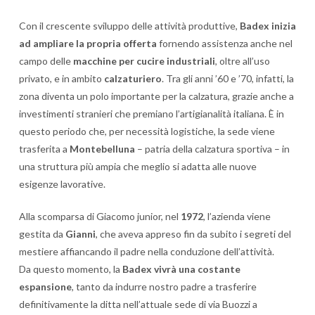
Con il crescente sviluppo delle attività produttive,
Badex inizia
ad ampliare la propria offerta
fornendo assistenza anche nel
campo delle
macchine per cucire industriali
, oltre all’uso
privato, e in ambito
calzaturiero
. Tra gli anni ’60 e ’70, infatti, la
zona diventa un polo importante per la calzatura, grazie anche a
investimenti stranieri che premiano l’artigianalità italiana. È in
questo periodo che, per necessità logistiche, la sede viene
trasferita a
Montebelluna
– patria della calzatura sportiva – in
una struttura più ampia che meglio si adatta alle nuove
esigenze lavorative.
Alla scomparsa di Giacomo junior, nel
1972
, l’azienda viene
gestita da
Gianni
, che aveva appreso fin da subito i segreti del
mestiere affiancando il padre nella conduzione dell’attività.
Da questo momento, la
Badex vivrà una costante
espansione
, tanto da indurre nostro padre a trasferire
definitivamente la ditta nell’attuale sede di via Buozzi a