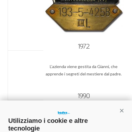
1972
L’azienda viene gestita da Gianni, che
apprende i segreti del mestiere dal padre.
1990
Conti
Giacomo affianca Gianni, sviluppando la
Utilizziamo i cookie e altre
tecnica di riparazione e modifica delle
tecnologie
macchine assieme all’attività commerciale e