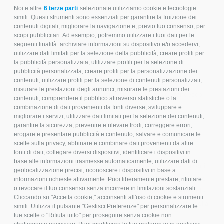
Noi e altre
6 terze parti
selezionate utilizziamo cookie e tecnologie
di marketing.
simili. Questi strumenti sono essenziali per garantire la fruizione dei
contenuti digitali, migliorare la navigazione e, previo tuo consenso, per
scopi pubblicitari. Ad esempio, potremmo utilizzare i tuoi dati per le
2010
seguenti finalità: archiviare informazioni su dispositivo e/o accedervi,
utilizzare dati limitati per la selezione della pubblicità, creare profili per
la pubblicità personalizzata, utilizzare profili per la selezione di
pubblicità personalizzata, creare profili per la personalizzazione dei
contenuti, utilizzare profili per la selezione di contenuti personalizzati,
Le redini dell’azienda passano
misurare le prestazioni degli annunci, misurare le prestazioni dei
definitivamente a Giacomo e Francesco.
contenuti, comprendere il pubblico attraverso statistiche o la
combinazione di dati provenienti da fonti diverse, sviluppare e
migliorare i servizi, utilizzare dati limitati per la selezione dei contenuti,
garantire la sicurezza, prevenire e rilevare frodi, correggere errori,
OGGI
erogare e presentare pubblicità e contenuto, salvare e comunicare le
scelte sulla privacy, abbinare e combinare dati provenienti da altre
fonti di dati, collegare diversi dispositivi, identificare i dispositivi in
base alle informazioni trasmesse automaticamente, utilizzare dati di
Badex, oltre ai titolari e alle collaborazioni
geolocalizzazione precisi, riconoscere i dispositivi in base a
storiche, è fatta da uno staff giovane che
informazioni richieste attivamente. Puoi liberamente prestare, rifiutare
o revocare il tuo consenso senza incorrere in limitazioni sostanziali.
impara a conoscere l’affascinante mondo
Cliccando su "Accetta cookie," acconsenti all'uso di cookie e strumenti
delle macchine per cucire nel rispetto della
simili. Utilizza il pulsante "Gestisci Preferenze" per personalizzare le
tradizione.
tue scelte o "Rifiuta tutto" per proseguire senza cookie non