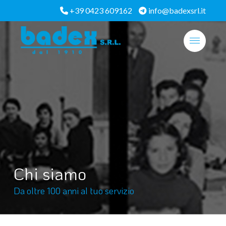
+39 0423 609162
info@badexsrl.it
Chi siamo
Da oltre 100 anni al tuo servizio